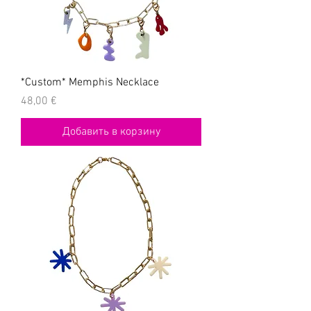
*Custom* Memphis Necklace
Цена
48,00 €
Добавить в корзину